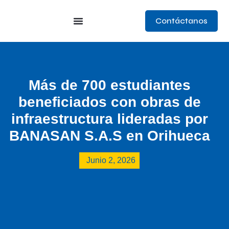
Contáctanos
Productos Y Servicios
Gestión De Riesgos
Trabaja Con Nosotros
Más de 700 estudiantes
beneficiados con obras de
infraestructura lideradas por
BANASAN S.A.S en Orihueca
Junio 2, 2026